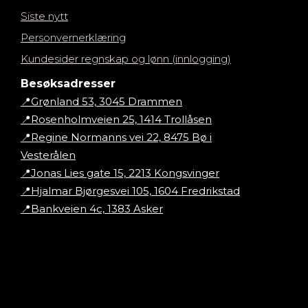
Siste nytt
Personvernerklæring
Kundesider regnskap og lønn (innlogging)
Besøksadresser
📍Grønland 53, 3045 Drammen
📍Rosenholmveien 25, 1414 Trollåsen
📍Regine Normanns vei 22, 8475 Bø i
Vesterålen
📍Jonas Lies gate 15, 2213 Kongsvinger
📍Hjalmar Bjørgesvei 105, 1604 Fredrikstad
📍Bankveien 4c, 1383 Asker